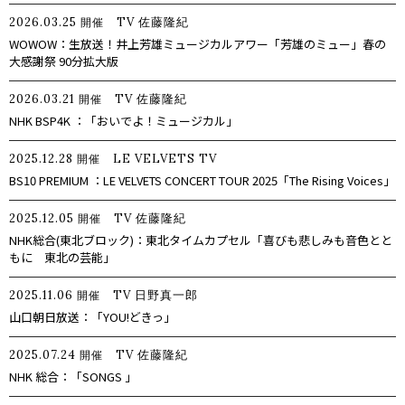
2026.03.25
TV
佐藤隆紀
開催
WOWOW：生放送！井上芳雄ミュージカルアワー「芳雄のミュー」春の
大感謝祭 90分拡大版
2026.03.21
TV
佐藤隆紀
開催
NHK BSP4K ：「おいでよ！ミュージカル」
2025.12.28
LE VELVETS
TV
開催
BS10 PREMIUM ：LE VELVETS CONCERT TOUR 2025「The Rising Voices」
2025.12.05
TV
佐藤隆紀
開催
NHK総合(東北ブロック)：東北タイムカプセル「喜びも悲しみも音色とと
もに 東北の芸能」
2025.11.06
TV
日野真一郎
開催
山口朝日放送：「YOU!どきっ」
2025.07.24
TV
佐藤隆紀
開催
NHK 総合：「SONGS 」