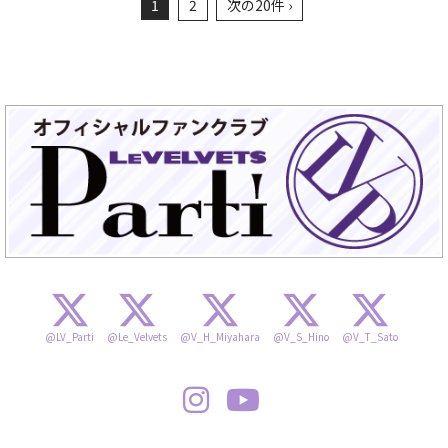
1
2
次の20件 ›
@LV_Parti
@Le_Velvets
@V_H_Miyahara
@V_S_Hino
@V_T_Sato