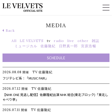
MEDIA
Back
All
LE VELVETS
tv
radio
live
other
雑誌
ミュージカル
佐藤隆紀
日野真一郎
宮原浩暢
SCHEDULE
2026.08.08
TV
佐藤隆紀
開催
フジテレビ系：「MUSIC FAIR」
2026.07.12
TV
佐藤隆紀
開催
【NHK ONE 見逃し配信】佐藤隆紀出演 NHK 総合(東北ブロック)「東北し
ゃべり亭」
2026.07.11
TV
佐藤隆紀
開催