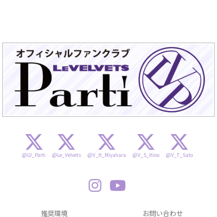
@LV_Parti
@Le_Velvets
@V_H_Miyahara
@V_S_Hino
@V_T_Sato
推奨環境
お問い合わせ