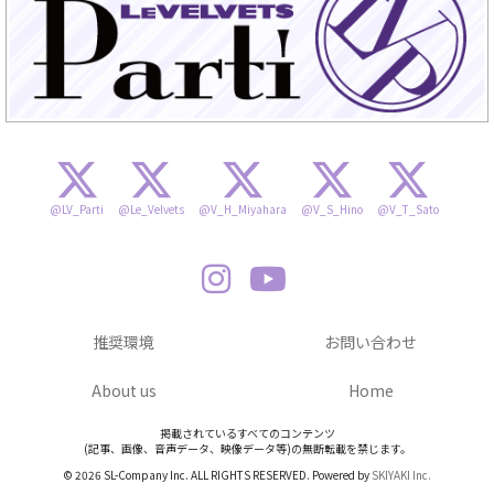
@LV_Parti
@Le_Velvets
@V_H_Miyahara
@V_S_Hino
@V_T_Sato
推奨環境
お問い合わせ
About us
Home
掲載されているすべてのコンテンツ
(記事、画像、音声データ、映像データ等)の無断転載を禁じます。
© 2026 SL-Company Inc. ALL RIGHTS RESERVED. Powered by
SKIYAKI Inc.