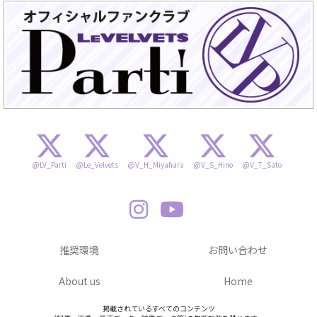
@LV_Parti
@Le_Velvets
@V_H_Miyahara
@V_S_Hino
@V_T_Sato
推奨環境
お問い合わせ
About us
Home
掲載されているすべてのコンテンツ