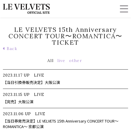
LE VELVETS 15th Anniversary
CONCERT TOUR〜ROMANTICA〜
TICKET
Back
All
live
other
2023.11.17
UP
LIVE
【当日引換券販売決定】大阪公演
2023.11.15
UP
LIVE
【完売】大阪公演
2023.11.06
UP
LIVE
【当日券発売決定】LE VELVETS 15th Anniversary CONCERT TOUR〜
ROMANTICA〜 京都公演