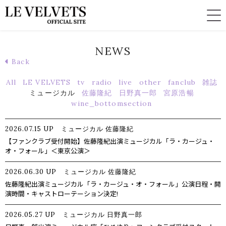
NEWS
Back
All
LE VELVETS
tv
radio
live
other
fanclub
雑誌
ミュージカル
佐藤隆紀
日野真一郎
宮原浩暢
wine_bottomsection
2026.07.15
UP
ミュージカル
佐藤隆紀
【ファンクラブ受付開始】佐藤隆紀出演ミュージカル「ラ・カージュ・
オ・フォール」＜東京公演＞
2026.06.30
UP
ミュージカル
佐藤隆紀
佐藤隆紀出演ミュージカル「ラ・カージュ・オ・フォール」公演日程・開
演時間・キャストローテーション決定!
2026.05.27
UP
ミュージカル
日野真一郎