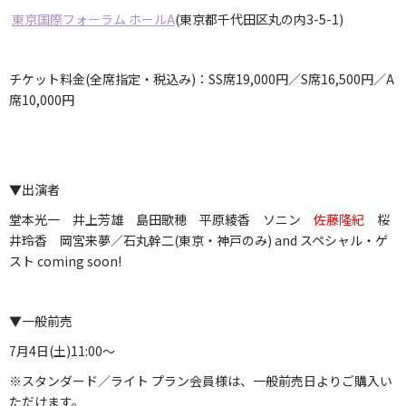
東京国際フォーラム ホールA
(東京都千代田区丸の内3-5-1)
チケット料金(全席指定・税込み)：SS席19,000円／S席16,500円／A
席10,000円
▼出演者
堂本光一 井上芳雄 島田歌穂 平原綾香 ソニン
佐藤隆紀
桜
井玲香 岡宮来夢／石丸幹二(東京・神戸のみ) and スペシャル・ゲ
スト coming soon!
▼一般前売
7月4日(土)11:00～
※スタンダード／ライト プラン会員様は、一般前売日よりご購入い
ただけます。