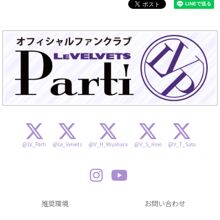
@LV_Parti
@Le_Velvets
@V_H_Miyahara
@V_S_Hino
@V_T_Sato
推奨環境
お問い合わせ