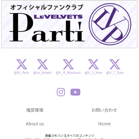
@LV_Parti
@Le_Velvets
@V_H_Miyahara
@V_S_Hino
@V_T_Sato
推奨環境
お問い合わせ
About us
Home
掲載されているすべてのコンテンツ