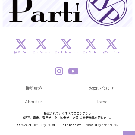
@LV_Parti
@Le_Velvets
@V_H_Miyahara
@V_S_Hino
@V_T_Sato
推奨環境
お問い合わせ
About us
Home
掲載されているすべてのコンテンツ
(記事、画像、音声データ、映像データ等)の無断転載を禁じます。
© 2026 SL-Company Inc. ALL RIGHTS RESERVED. Powered by
SKIYAKI Inc.