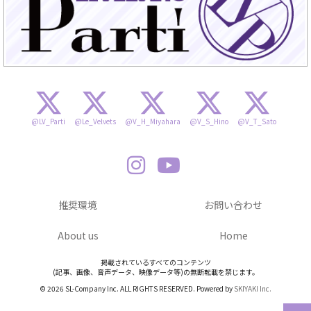
@LV_Parti
@Le_Velvets
@V_H_Miyahara
@V_S_Hino
@V_T_Sato
推奨環境
お問い合わせ
About us
Home
掲載されているすべてのコンテンツ
(記事、画像、音声データ、映像データ等)の無断転載を禁じます。
© 2026 SL-Company Inc. ALL RIGHTS RESERVED. Powered by
SKIYAKI Inc.