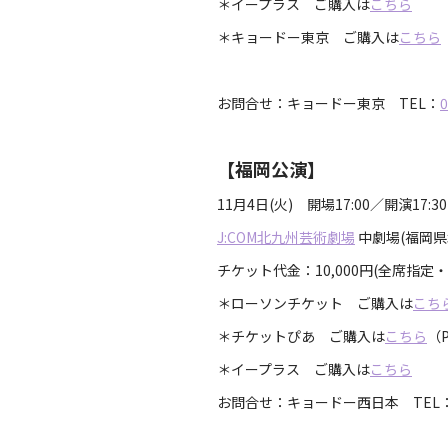
＊イープラス ご購入は
こちら
＊キョードー東京 ご購入は
こちら
お問合せ：キョードー東京 TEL：
0
【福岡公演】
11月4日(火) 開場17:00／開演17:
J:COM北九州芸術劇場
中劇場(福岡県北
チケット代金：10,000円(全席指定
＊ローソンチケット ご購入は
こち
＊チケットぴあ ご購入は
こちら
（P
＊イープラス ご購入は
こちら
お問合せ：キョードー西日本 TEL