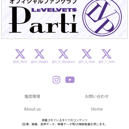
@LV_Parti
@Le_Velvets
@V_H_Miyahara
@V_S_Hino
@V_T_Sato
推奨環境
お問い合わせ
About us
Home
掲載されているすべてのコンテンツ
(記事、画像、音声データ、映像データ等)の無断転載を禁じます。