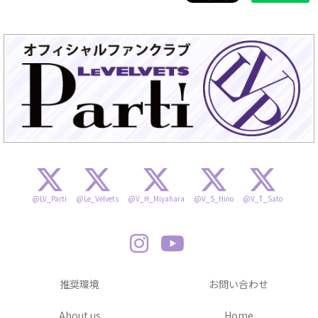
@LV_Parti
@Le_Velvets
@V_H_Miyahara
@V_S_Hino
@V_T_Sato
推奨環境
お問い合わせ
About us
Home