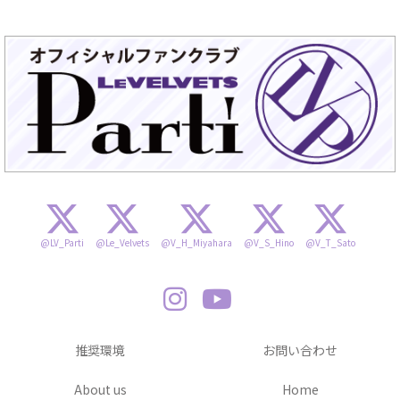
@LV_Parti
@Le_Velvets
@V_H_Miyahara
@V_S_Hino
@V_T_Sato
推奨環境
お問い合わせ
About us
Home