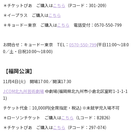
＊チケットぴあ ご購入は
こちら
（Pコード：301-209）
＊イープラス ご購入は
こちら
＊キョードー東京 ご購入は
こちら
電話受付：0570-550-799
お問合せ：キョードー東京 TEL：
0570-550-799
(平日11:00～18:0
0／土・日祝10:00～18:00)
【福岡公演】
11月4日(火) 開場17:00／開演17:30
J:COM北九州芸術劇場
中劇場(福岡県北九州市小倉北区室町1-1-1-1
1)
チケット代金：10,000円(全席指定・税込) ※未就学児入場不可
＊ローソンチケット ご購入は
こちら
（Lコード：82826）
＊チケットぴあ ご購入は
こちら
（Pコード：297-074）