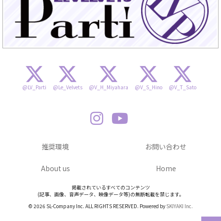
@LV_Parti
@Le_Velvets
@V_H_Miyahara
@V_S_Hino
@V_T_Sato
推奨環境
お問い合わせ
About us
Home
掲載されているすべてのコンテンツ
(記事、画像、音声データ、映像データ等)の無断転載を禁じます。
© 2026 SL-Company Inc. ALL RIGHTS RESERVED. Powered by
SKIYAKI Inc.