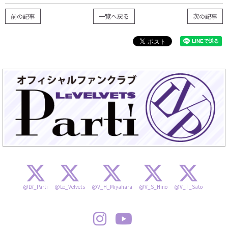
前の記事
一覧へ戻る
次の記事
@LV_Parti
@Le_Velvets
@V_H_Miyahara
@V_S_Hino
@V_T_Sato