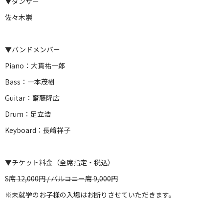
▼ダンサー
佐々木崇
▼バンドメンバー
Piano：大貫祐一郎
Bass：一本茂樹
Guitar：齋藤隆広
Drum：足立浩
Keyboard：長﨑祥子
▼チケット料金（全席指定・税込）
S席 12,000円 / バルコニー席 9,000円
※未就学のお子様の入場はお断りさせていただきます。