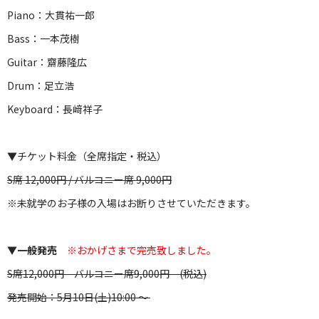
Piano：大貫祐一郎
Bass：一本茂樹
Guitar：齋藤隆広
Drum：足立浩
Keyboard：長﨑祥子
▼チケット料金（全席指定・税込）
S席 12,000円 / バルコニー席 9,000円
※未就学のお子様の入場はお断りさせていただきます。
▼一般発売
※おかげさまで完売致しました。
S席12,000円 バルコニー席9,000円 (税込)
発売開始：5月10日(土)10:00 ～