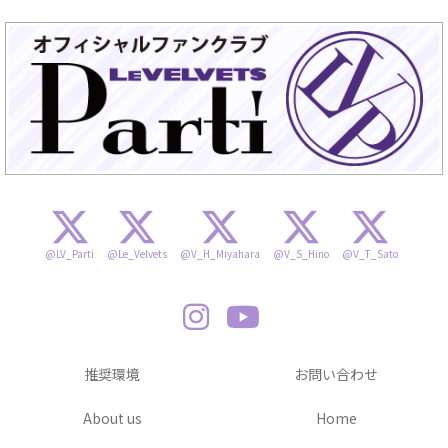
@LV_Parti
@Le_Velvets
@V_H_Miyahara
@V_S_Hino
@V_T_Sato
推奨環境
お問い合わせ
About us
Home