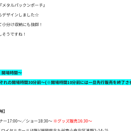
『メタルパックンポーチ』
らデザインしました☆
くて小分け収納にも抜群！
しそうですね！
、開場時間～
、それぞれの開場時間30分前～(※開場時間10分前には一旦先行販売を終了
九州】
ナー17:00～／ショー18:30～
※グッズ販売16:30～
F ロイヤルホール(4階)(福岡県北九州市小倉北区浅野2-14-2)