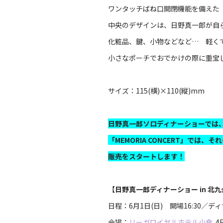
ワンタッチばね口開閉機能を備えた
中央のデザインは、日野真一郎が自
化粧品、鍵、小物などなど… 軽
小さなポーチでおでかけの際に重宝
サイズ：115(横)×110(縦)mm
日野真一郎ソロディナーショーでは
「MEMORIA CONCERT」では
販売をスタートします！
【
日野真一郎ディナーショー in 北
日程：6月1日(日) 開場16:30／ディ
会場：
リーガロイヤルホテル小倉
4