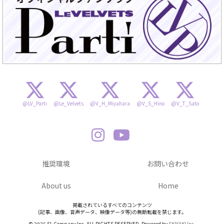
@LV_Parti
@Le_Velvets
@V_H_Miyahara
@V_S_Hino
@V_T_Sato
推奨環境
お問い合わせ
About us
Home
掲載されているすべてのコンテンツ
(記事、画像、音声データ、映像データ等)の無断転載を禁じます。
© 2026 SL-Company Inc. ALL RIGHTS RESERVED. Powered by
SKIYAKI Inc.