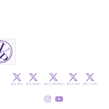
@LV_Parti
@Le_Velvets
@V_H_Miyahara
@V_S_Hino
@V_T_Sato