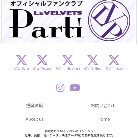
@LV_Parti
@Le_Velvets
@V_H_Miyahara
@V_S_Hino
@V_T_Sato
推奨環境
お問い合わせ
About us
Home
掲載されているすべてのコンテンツ
(記事、画像、音声データ、映像データ等)の無断転載を禁じます。