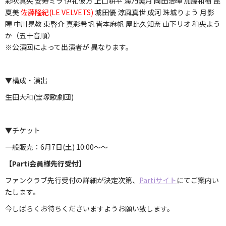
彩吹真央 安寿ミラ 伊礼彼方 上口耕平 海乃美月 岡田浩暉 加藤和樹 昆
夏美
佐藤隆紀(LE VELVETS)
城田優 涼風真世 成河 珠城りょう 月影
瞳 中川晃教 東啓介 真彩希帆 皆本麻帆 屋比久知奈 山下リオ 和央よう
か（五十音順）
※公演回によって出演者が 異なります。
▼構成・演出
生田大和(宝塚歌劇団)
▼チケット
一般販売：6月7日(土) 10:00～～
【Parti会員様先行受付】
ファンクラブ先行受付の詳細が決定次第、
Partiサイト
にてご案内い
たします。
今しばらくお待ちくださいますようお願い致します。