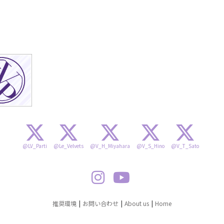
@LV_Parti
@Le_Velvets
@V_H_Miyahara
@V_S_Hino
@V_T_Sato
推奨環境
お問い合わせ
About us
Home