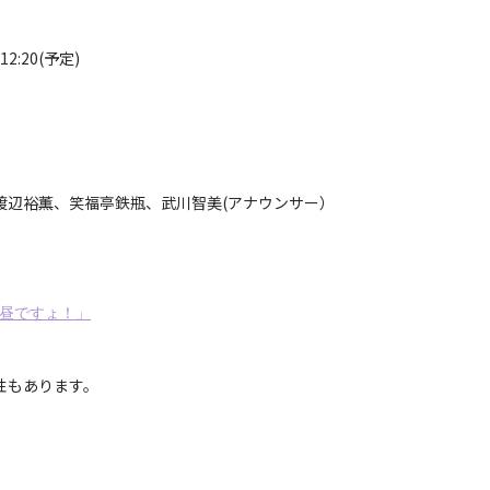
:20(予定)
渡辺裕薫、笑福亭鉄瓶、武川智美(アナウンサー）
お昼ですょ！」
性もあります。