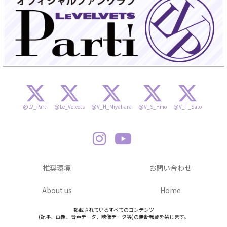
@LV_Parti
@Le_Velvets
@V_H_Miyahara
@V_S_Hino
@V_T_Sato
推奨環境
お問い合わせ
About us
Home
掲載されているすべてのコンテンツ
(記事、画像、音声データ、映像データ等)の無断転載を禁じます。