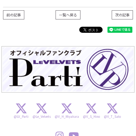
前の記事
一覧へ戻る
次の記事
@LV_Parti
@Le_Velvets
@V_H_Miyahara
@V_S_Hino
@V_T_Sato