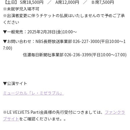
【土日】 S席18,500円 ／ A席12,000円 ／ Ｂ席7,500円
※未就学児入場不可
※出演者変更に伴うチケットの払戻はいたしませんので予めご了承
ください
▼一般発売：2025年2月28日(金)10:00～
▼お問い合わせ：NBS長野放送事業部 026-227-3000(平日10:00～1
7:00)
信濃毎日新聞社事業部 026-236-3399(平日10:00～17:00)
▼公演サイト
ミュージカル「レ・ミゼラブル」
※LE VELVETS Parti会員様の先行受付につきましては、
ファンクラ
ブサイト
をご確認くださいませ。。