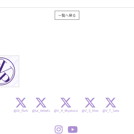
一覧へ戻る
@LV_Parti
@Le_Velvets
@V_H_Miyahara
@V_S_Hino
@V_T_Sato