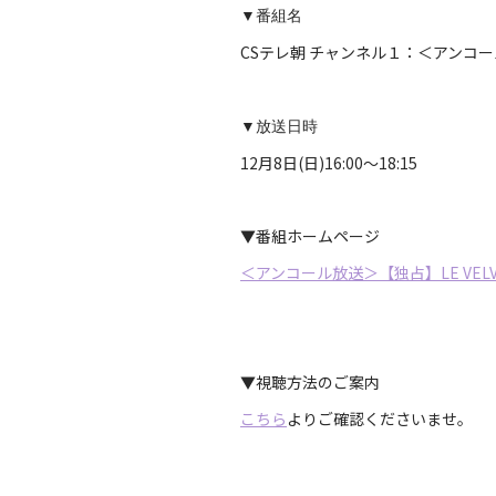
▼番組名
CSテレ朝 チャンネル１：＜アンコール放送
▼放送日時
12月8日(日)16:00～18:15
▼番組ホームページ
＜アンコール放送＞【独占】LE VELVET
▼視聴方法のご案内
こちら
よりご確認くださいませ。