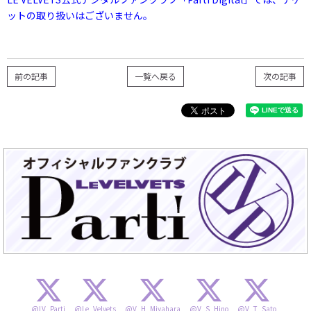
ットの取り扱いはございません。
前の記事
一覧へ戻る
次の記事
@LV_Parti
@Le_Velvets
@V_H_Miyahara
@V_S_Hino
@V_T_Sato