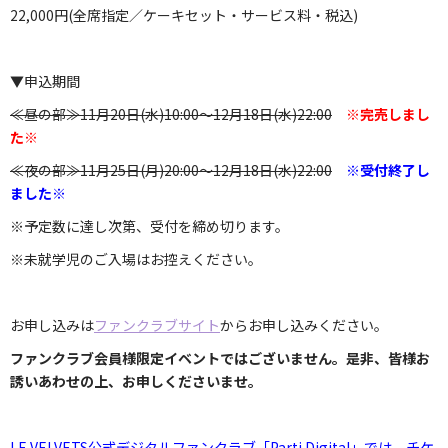
22,000円(全席指定／ケーキセット・サービス料・税込)
▼申込期間
≪昼の部≫11月20日(水)10:00～12月18日(水)22:00
※完売しまし
た※
≪夜の部≫11月25日(月)20:00～12月18日(水)22:00
※受付終了し
ました※
※予定数に達し次第、受付を締め切ります。
※未就学児のご入場はお控えください。
お申し込みは
ファンクラブサイト
からお申し込みください。
ファンクラブ会員様限定イベントではございません。是非、皆様お
誘いあわせの上、お申しくださいませ。
LE VELVETS公式デジタルファンクラブ「Parti Digital」では、チケ