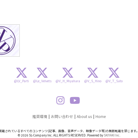
@LV_Parti
@Le_Velvets
@V_H_Miyahara
@V_S_Hino
@V_T_Sato
推奨環境
お問い合わせ
About us
Home
掲載されているすべてのコンテンツ
(記事、画像、音声データ、映像データ等)の無断転載を禁じます
© 2026 SL-Company Inc. ALL RIGHTS RESERVED. Powered by
SKIYAKI Inc.