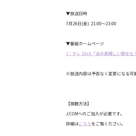
▼放送日時
7月26日(金) 21:00〜23:00
▼番組ホームページ
J：テレ 10ch「あの素晴しい歌をも
※放送内容は予告なく変更になる可
【視聴方法】
J:COMへのご加入が必要です。
詳細は
こちら
をご覧ください。