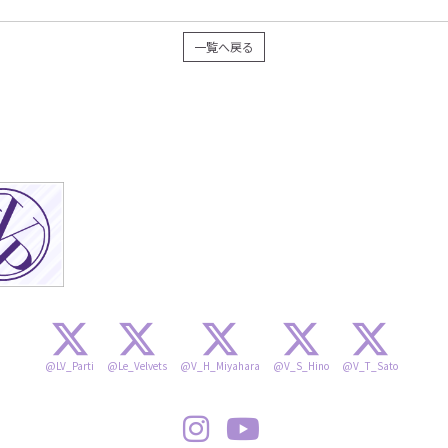
一覧へ戻る
@LV_Parti
@Le_Velvets
@V_H_Miyahara
@V_S_Hino
@V_T_Sato