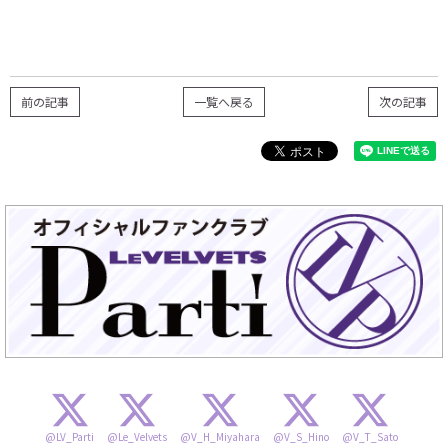
前の記事
一覧へ戻る
次の記事
@LV_Parti
@Le_Velvets
@V_H_Miyahara
@V_S_Hino
@V_T_Sato