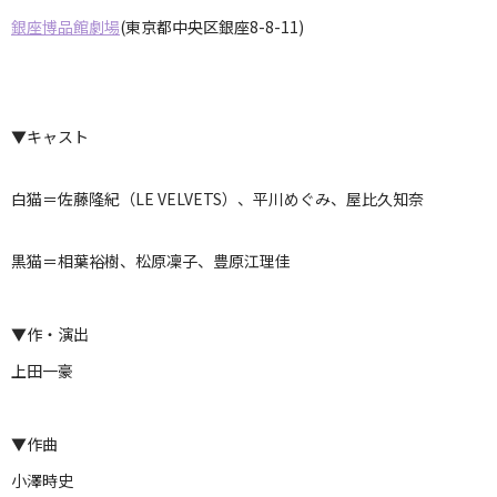
銀座博品館劇場
(東京都中央区銀座8-8-11)
▼キャスト
白猫＝佐藤隆紀（LE VELVETS）、平川めぐみ、屋比久知奈
黒猫＝相葉裕樹、松原凜子、豊原江理佳
▼作・演出
上田一豪
▼作曲
小澤時史