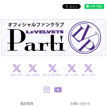
@LV_Parti
@Le_Velvets
@V_H_Miyahara
@V_S_Hino
@V_T_Sato
推奨環境
お問い合わせ