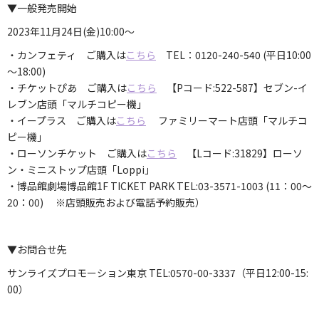
▼一般発売開始
2023年11月24日(金)10:00～
・カンフェティ ご購入は
こちら
TEL：0120-240-540 (平日10:00
～18:00)
・チケットぴあ ご購入は
こちら
【Pコード:522-587】セブン-イ
レブン店頭「マルチコピー機」
・イープラス ご購入は
こちら
ファミリーマート店頭「マルチコ
ピー機」
・ローソンチケット ご購入は
こちら
【Lコード:31829】ローソ
ン・ミニストップ店頭「Loppi」
・博品館劇場博品館1F TICKET PARK TEL:03-3571-1003 (11：00～
20：00) ※店頭販売および電話予約販売）
▼お問合せ先
サンライズプロモーション東京 TEL:0570-00-3337（平日12:00-15:
00）