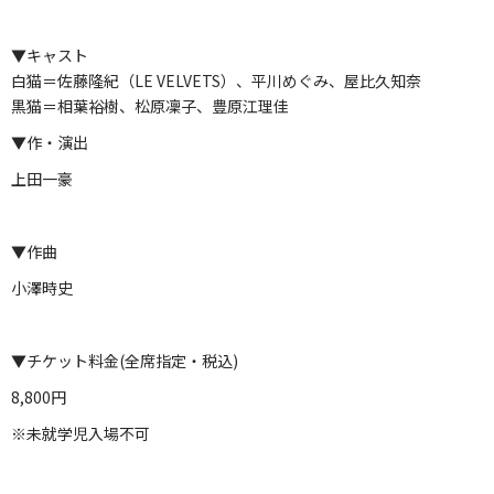
▼キャスト
白猫＝佐藤隆紀（LE VELVETS）、平川めぐみ、屋比久知奈
黒猫＝相葉裕樹、松原凜子、豊原江理佳
▼作・演出
上田一豪
▼作曲
小澤時史
▼チケット料金(全席指定・税込)
8,800円
※未就学児入場不可