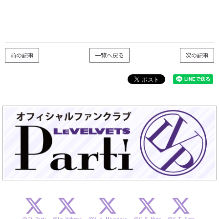
前の記事
一覧へ戻る
次の記事
@LV_Parti
@Le_Velvets
@V_H_Miyahara
@V_S_Hino
@V_T_Sato