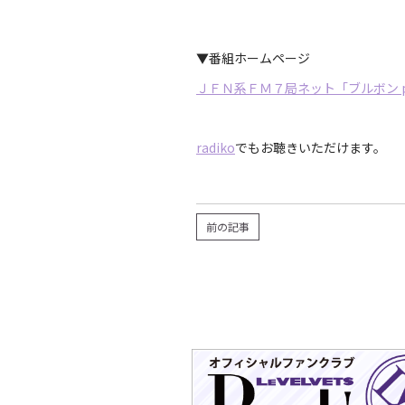
▼番組ホームページ
ＪＦＮ系ＦＭ７局ネット「ブルボン prese
radiko
でもお聴きいただけます。
前の記事