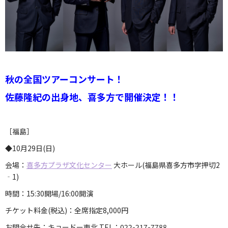
秋の全国ツアーコンサート！
佐藤隆紀の出身地、喜多方で開催決定！！
［福島］
◆10月29日(日)
会場：
喜多方プラザ文化センター
大ホール(福島県喜多方市字押切2
‐1
)
時間：15:30開場/16:00開演
チケット料金(税込)：全席指定8,000円
お問合せ先：キョードー東北 TEL：022-217-7788