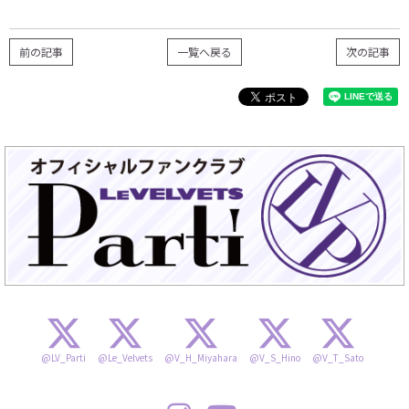
前の記事
一覧へ戻る
次の記事
@LV_Parti
@Le_Velvets
@V_H_Miyahara
@V_S_Hino
@V_T_Sato