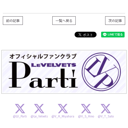
前の記事
一覧へ戻る
次の記事
@LV_Parti
@Le_Velvets
@V_H_Miyahara
@V_S_Hino
@V_T_Sato