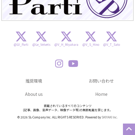
@LV_Parti
@Le_Velvets
@V_H_Miyahara
@V_S_Hino
@V_T_Sato
推奨環境
お問い合わせ
About us
Home
掲載されているすべてのコンテンツ
(記事、画像、音声データ、映像データ等)の無断転載を禁じます。
© 2026 SL-Company Inc. ALL RIGHTS RESERVED. Powered by
SKIYAKI Inc.