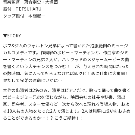
音楽監督 落合崇史・大塚茜
振付 TETSUHARU
タップ振付 本間憲一
▼STORY
ボブ&ジムのウォルトン兄弟によって書かれた抱腹絶倒のミュージ
カルコメディです。作詞家のボビー・マーティンと、作曲家のジミ
ー・マーティンの兄弟２人が、ハリウッドのメジャームービーの曲
を書くという大チャンスをつかむ！ が、与えられた時間はたった
の数時間、気に入ってもらえなければ即クビ！恋に仕事に大奮闘！
果たして兄弟の運命はいかに…
本作の出演者は2名のみ、演奏はピアノだけ。歌って踊って曲を書く
ボビー＆ジミー兄弟を演じながら、映画会社の社長や秘書、演出
家、司会者、スター女優など…次から次へと現れる登場人物、およ
そ10人もの人物をたった2人で演じます。2人は無事に成功をおさめ
ることができるのか…！？ こうご期待！！