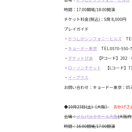
時間：17:00開場/18:00開演
チケット料金(税込)：S席 8,000円
プレイガイド
・
かつしかシンフォニーヒルズ
TEL:
・
キョードー東京
TEL:0570-550-7
・
チケットぴあ
【Pコード】202‐0
・
ローソンチケット
【Lコード】7
・
イープラス
お問い合わせ：キョードー東京：0570-
◆
10月23日(土)［大阪］
おかげさ
会場：
メルパルクホール大阪
(大阪府
時間：16:00開場/17:00開演