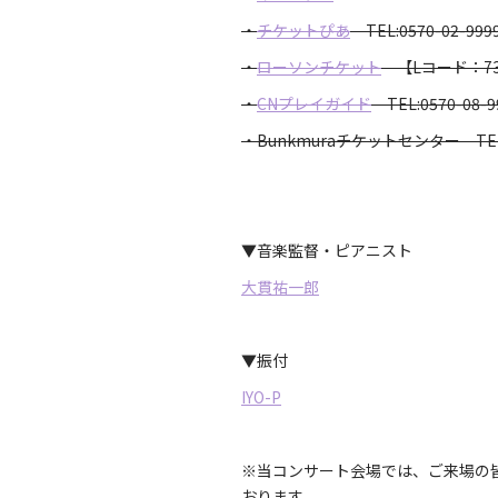
・
チケットぴあ
TEL:0570-02-9
・
ローソンチケット
【Lコード：7
・
CNプレイガイド
TEL:0570-08
・Bunkmuraチケットセンター TEL:0
▼音楽監督・ピアニスト
大貫祐一郎
▼振付
IYO-P
※当コンサート会場では、ご来場の
おります。