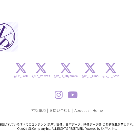
@LV_Parti
@Le_Velvets
@V_H_Miyahara
@V_S_Hino
@V_T_Sato
推奨環境
お問い合わせ
About us
Home
掲載されているすべてのコンテンツ
(記事、画像、音声データ、映像データ等)の無断転載を禁じます
© 2026 SL-Company Inc. ALL RIGHTS RESERVED. Powered by
SKIYAKI Inc.