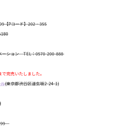
999【Pコード】202‐355
180
ョン TEL：0570-200-888
まで完売いたしました。
ール
(東京都渋谷区道玄坂2-24-1)
円
-799