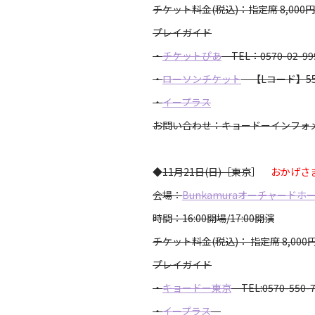
チケット料金(税込)：指定席 8,000円
プレイガイド
・
チケットぴあ
TEL：0570-02-9
・
ローソンチケット
【Lコード】55
・
イープラス
お問い合わせ：キョードーインフォメーシ
◆
11月21日(日)［東京
］
おかげさ
会場：
Bunkamuraオーチャードホ
時間：16:00開場/17:00開演
チケット料金(税込)： 指定席 8,000
プレイガイド
・
キョードー東京
TEL:
0570-550
・
イープラス