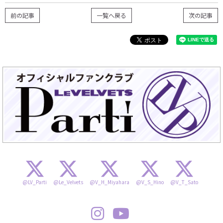
前の記事
一覧へ戻る
次の記事
@LV_Parti
@Le_Velvets
@V_H_Miyahara
@V_S_Hino
@V_T_Sato