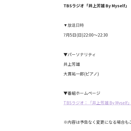
TBSラジオ「井上芳雄 By Myself」
▼放送日時
月5日(日)22:00～22:30
7
▼パーソナリティ
井上芳雄
大貫祐一郎(ピアノ)
▼番組ホームページ
TBSラジオ：「井上芳雄 By Myself
※内容は予告なく変更になる場合も