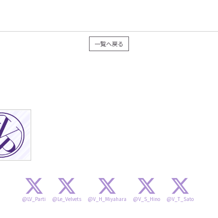
一覧へ戻る
@LV_Parti
@Le_Velvets
@V_H_Miyahara
@V_S_Hino
@V_T_Sato