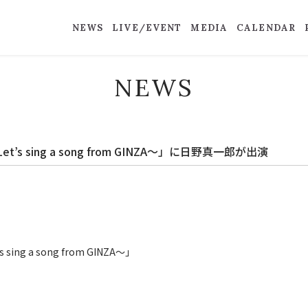
NEWS
LIVE/EVENT
MEDIA
CALENDAR
NEWS
et’s sing a song from GINZA～」に日野真一郎が出演
sing a song from GINZA～」