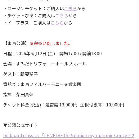
・ローソンチケット：ご購入は
こちら
から
・チケットぴあ：ご購入は
こちら
から
・イープラス：ご購入は
こちら
から
【東京公演】
※完売いたしました。
日程：2026年6月12日 (金) 開場17:00 / 開演18:00
会場：すみだトリフォニーホール 大ホール
ゲスト：新妻聖子
管弦楽：東京フィルハーモニー交響楽団
指揮：柴田真郁
チケット料金(税込)：通常席 13,000円 注釈付き席：10,000円
▼公演公式サイト
billboard classics 「LE VELVETS Premium Symphonic Concert 2