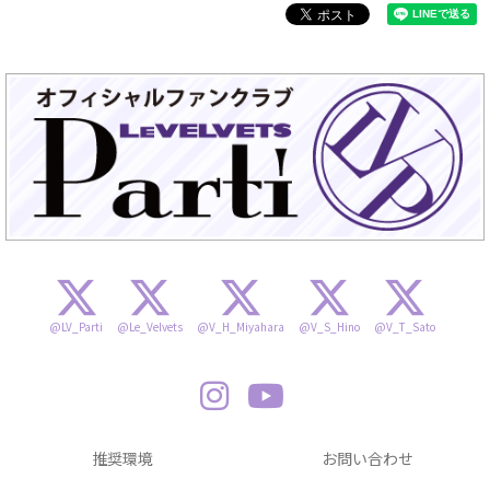
@LV_Parti
@Le_Velvets
@V_H_Miyahara
@V_S_Hino
@V_T_Sato
推奨環境
お問い合わせ