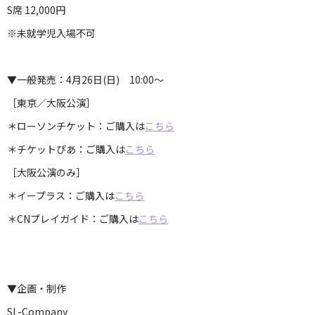
S席 12,000円
※未就学児入場不可
▼一般発売：4月26日(日) 10:00～
［東京／大阪公演］
＊ローソンチケット：ご購入は
こちら
＊チケットぴあ：ご購入は
こちら
［大阪公演のみ］
＊イープラス：ご購入は
こちら
＊CNプレイガイド：ご購入は
こちら
▼企画・制作
SL-Company