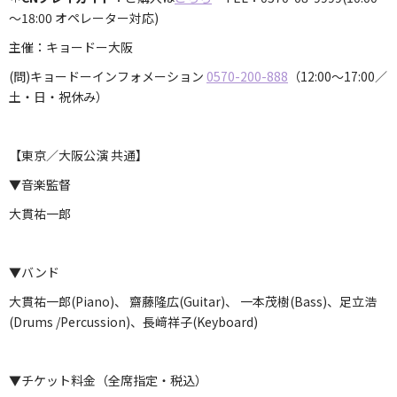
～18:00 オペレーター対応)
主催：キョードー大阪
(問)キョードーインフォメーション
0570-200-888
（12:00～17:00／
土・日・祝休み）
【東京／大阪公演 共通】
▼音楽監督
大貫祐一郎
▼バンド
大貫祐一郎(Piano)、 齋藤隆広(Guitar)、 一本茂樹(Bass)、足立浩
(Drums /Percussion)、長﨑祥子(Keyboard)
▼チケット料金（全席指定・税込）