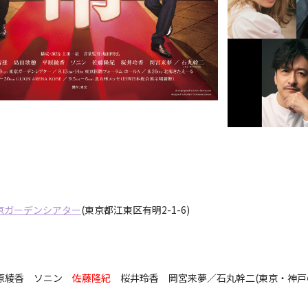
京ガーデンシアター
(東京都江東区有明2-1-6)
平原綾香 ソニン
佐藤隆紀
桜井玲香 岡宮来夢／石丸幹二(東京・神戸のみ)