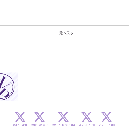
一覧へ戻る
@LV_Parti
@Le_Velvets
@V_H_Miyahara
@V_S_Hino
@V_T_Sato