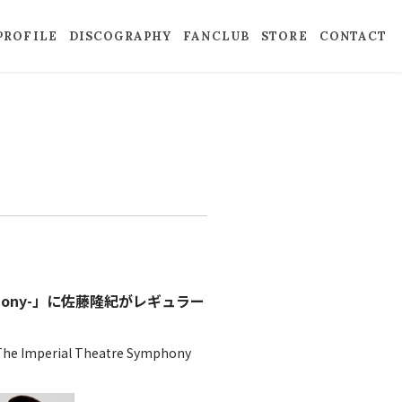
PROFILE
DISCOGRAPHY
FANCLUB
STORE
CONTACT
 Symphony-」に佐藤隆紀がレギュラー
erial Theatre Symphony