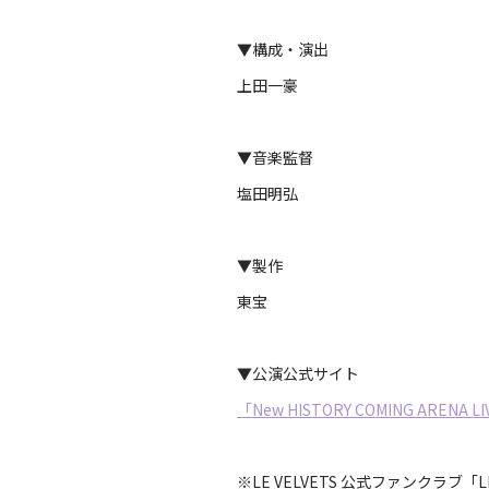
▼構成・演出
上田一豪
▼音楽監督
塩田明弘
▼製作
東宝
▼公演公式サイト
「New HISTORY COMING ARENA LIV
※LE VELVETS 公式ファンクラブ「L