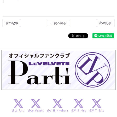
前の記事
一覧へ戻る
次の記事
@LV_Parti
@Le_Velvets
@V_H_Miyahara
@V_S_Hino
@V_T_Sato