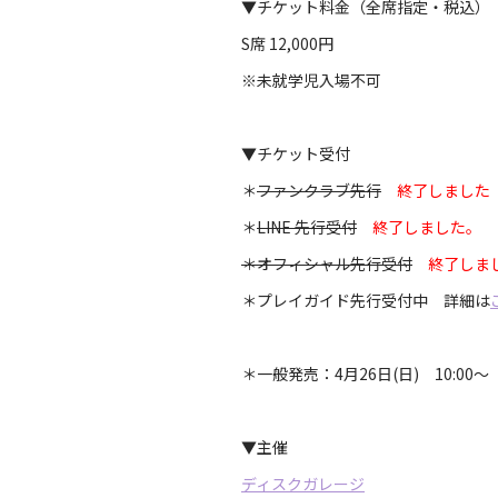
▼チケット料金（全席指定・税込）
S席 12,000円
※未就学児入場不可
▼チケット受付
＊
ファンクラブ先行
終了しました
＊
LINE 先行受付
終了しました。
＊オフィシャル先行受付
終了しま
＊プレイガイド先行受付中 詳細は
＊一般発売：4月26日(日) 10:00～
▼主催
ディスクガレージ