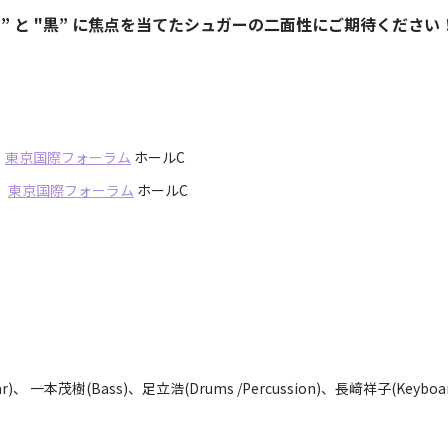
白” と "黒” に焦点を当てたシュガーの二面性にご期待ください
0
東京国際フォーラム
ホールC
0
東京国際フォーラム
ホールC
)、 一本茂樹(Bass)、足立浩(Drums /Percussion)、長﨑祥子(Keyboar