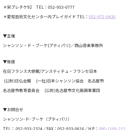
＊栄プレチケ92 TEL：052-953-0777
＊愛知芸術文化センター内プレイガイド TEL：
052-972-0430
▼主催
シャンソン・ド・ブーケ(プティパリ)／西山音楽事務所
▼後援
在日フランス大使館/アンスティチュ・フランセ日本
(公財)日仏会館 (一社)日本シャンソン協会 名古屋市
名古屋市教育委員会 (公財)名古屋市文化振興事業団
▼お問合せ
シャンソン･ド･ブーケ（プティパリ）
TEL： 052-933-2324／FAX：052-933-0616／H.P：
090-1109-212