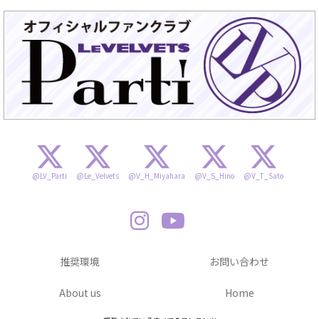
@LV_Parti
@Le_Velvets
@V_H_Miyahara
@V_S_Hino
@V_T_Sato
推奨環境
お問い合わせ
About us
Home