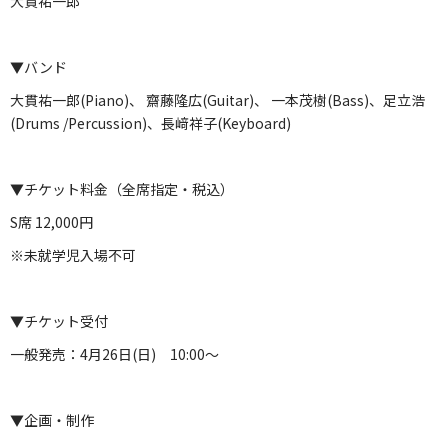
大貫祐一郎
▼バンド
大貫祐一郎(Piano)、 齋藤隆広(Guitar)、 一本茂樹(Bass)、足立浩
(Drums /Percussion)、長﨑祥子(Keyboard)
▼チケット料金（全席指定・税込）
S席 12,000円
※未就学児入場不可
▼チケット受付
一般発売：4月26日(日) 10:00～
▼企画・制作