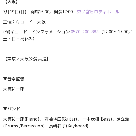
【大阪】
7月19日(日) 開場16:30／開演17:00
森ノ宮ピロティホール
主催：キョードー大阪
(問)キョードーインフォメーション
0570-200-888
（12:00～17:00／
土・日・祝休み）
【東京／大阪公演 共通】
▼音楽監督
大貫祐一郎
▼バンド
大貫祐一郎(Piano)、 齋藤隆広(Guitar)、 一本茂樹(Bass)、足立浩
(Drums /Percussion)、長﨑祥子(Keyboard)