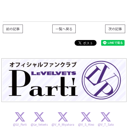
前の記事
一覧へ戻る
次の記事
@LV_Parti
@Le_Velvets
@V_H_Miyahara
@V_S_Hino
@V_T_Sato